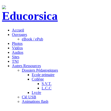
Accueil
Ouvrages
eBook / ePub
Photos
Vidéos
Audios
Sites
TNI
Autres Ressources
Dossiers Pédagogiques
Ecole primaire
Collège
S.V.T.
L.C.C
Lycée
Clé USB
Animations flash