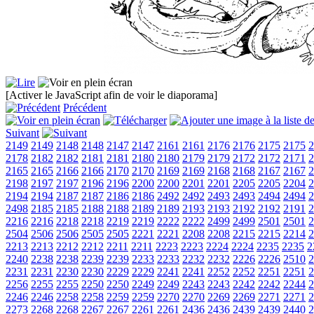
[Activer le JavaScript afin de voir le diaporama]
Précédent
Suivant
2149
2149
2148
2148
2147
2147
2161
2161
2176
2176
2175
2175
2
2178
2182
2182
2181
2181
2180
2180
2179
2179
2172
2172
2171
2
2165
2165
2166
2166
2170
2170
2169
2169
2168
2168
2167
2167
2
2198
2197
2197
2196
2196
2200
2200
2201
2201
2205
2205
2204
2
2194
2194
2187
2187
2186
2186
2492
2492
2493
2493
2494
2494
2
2498
2185
2185
2188
2188
2189
2189
2193
2193
2192
2192
2191
2
2216
2216
2218
2218
2219
2219
2222
2222
2499
2499
2501
2501
2
2504
2506
2506
2505
2505
2221
2221
2208
2208
2215
2215
2214
2
2213
2213
2212
2212
2211
2211
2223
2223
2224
2224
2235
2235
2
2240
2238
2238
2239
2239
2233
2233
2232
2232
2226
2226
2510
2
2231
2231
2230
2230
2229
2229
2241
2241
2252
2252
2251
2251
2
2256
2255
2255
2250
2250
2249
2249
2243
2243
2242
2242
2244
2
2246
2246
2258
2258
2259
2259
2270
2270
2269
2269
2271
2271
2
2273
2268
2268
2267
2267
2261
2261
2436
2436
2439
2439
2440
2