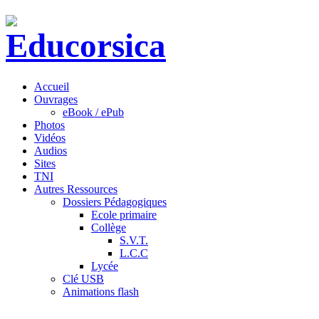
Accueil
Ouvrages
eBook / ePub
Photos
Vidéos
Audios
Sites
TNI
Autres Ressources
Dossiers Pédagogiques
Ecole primaire
Collège
S.V.T.
L.C.C
Lycée
Clé USB
Animations flash