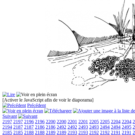
[Activer le JavaScript afin de voir le diaporama]
Précédent
Suivant
2197
2197
2196
2196
2200
2200
2201
2201
2205
2205
2204
2204
2
2194
2187
2187
2186
2186
2492
2492
2493
2493
2494
2494
2495
2
2185
2185
2188
2188
2189
2189
2193
2193
2192
2192
2191
2191
2