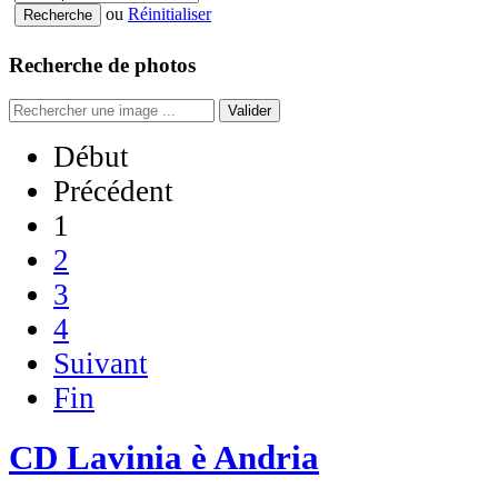
ou
Réinitialiser
Recherche de photos
Valider
Début
Précédent
1
2
3
4
Suivant
Fin
CD Lavinia è Andria