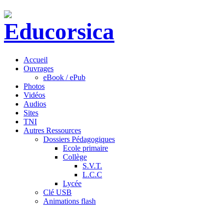
Accueil
Ouvrages
eBook / ePub
Photos
Vidéos
Audios
Sites
TNI
Autres Ressources
Dossiers Pédagogiques
Ecole primaire
Collège
S.V.T.
L.C.C
Lycée
Clé USB
Animations flash