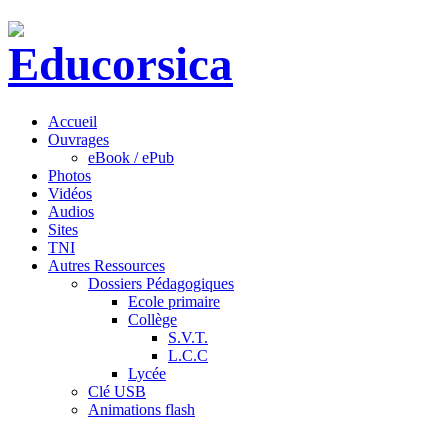
Accueil
Ouvrages
eBook / ePub
Photos
Vidéos
Audios
Sites
TNI
Autres Ressources
Dossiers Pédagogiques
Ecole primaire
Collège
S.V.T.
L.C.C
Lycée
Clé USB
Animations flash