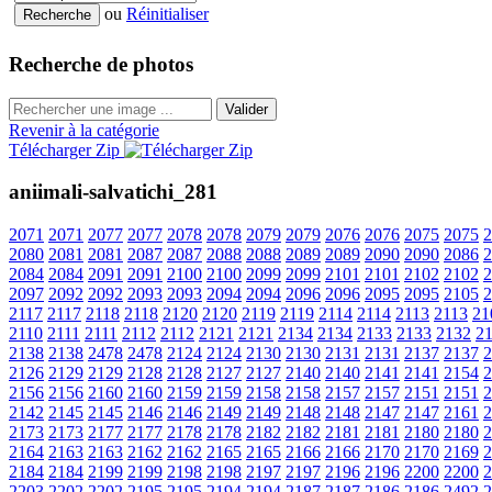
ou
Réinitialiser
Recherche de photos
Valider
Revenir à la catégorie
Télécharger Zip
aniimali-salvatichi_281
2071
2071
2077
2077
2078
2078
2079
2079
2076
2076
2075
2075
2
2080
2081
2081
2087
2087
2088
2088
2089
2089
2090
2090
2086
2
2084
2084
2091
2091
2100
2100
2099
2099
2101
2101
2102
2102
2
2097
2092
2092
2093
2093
2094
2094
2096
2096
2095
2095
2105
2
2117
2117
2118
2118
2120
2120
2119
2119
2114
2114
2113
2113
21
2110
2111
2111
2112
2112
2121
2121
2134
2134
2133
2133
2132
2
2138
2138
2478
2478
2124
2124
2130
2130
2131
2131
2137
2137
2
2126
2129
2129
2128
2128
2127
2127
2140
2140
2141
2141
2154
2
2156
2156
2160
2160
2159
2159
2158
2158
2157
2157
2151
2151
2
2142
2145
2145
2146
2146
2149
2149
2148
2148
2147
2147
2161
2
2173
2173
2177
2177
2178
2178
2182
2182
2181
2181
2180
2180
2
2164
2163
2163
2162
2162
2165
2165
2166
2166
2170
2170
2169
2
2184
2184
2199
2199
2198
2198
2197
2197
2196
2196
2200
2200
2
2203
2202
2202
2195
2195
2194
2194
2187
2187
2186
2186
2492
2