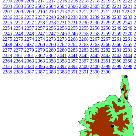
2190
2206
2206
2217
2217
2216
2216
2218
2218
2219
2219
2222
2
2503
2503
2502
2502
2504
2504
2506
2506
2505
2505
2221
2221
2
2207
2209
2209
2210
2210
2213
2213
2212
2212
2211
2211
2223
2
2236
2236
2237
2237
2240
2240
2238
2238
2239
2239
2233
2233
2
2225
2227
2227
2228
2228
2231
2231
2230
2230
2229
2229
2241
2
2254
2254
2257
2257
2256
2256
2255
2255
2250
2250
2249
2249
2
2245
2248
2248
2247
2247
2246
2246
2258
2258
2259
2259
2270
2
2275
2275
2274
2274
2273
2273
2268
2268
2267
2267
2261
2261
2
2438
2437
2437
2260
2260
2262
2262
2263
2263
2266
2266
2265
2
2277
2277
2279
2279
2280
2280
2283
2283
2282
2282
2281
2281
2
2329
2361
2361
2362
2362
2441
2441
2445
2445
2442
2442
2444
2
2364
2364
2363
2363
2358
2358
2357
2357
2351
2351
2350
2350
2
2325
2324
2324
2396
2396
2397
2397
2400
2400
2399
2399
2398
2
2385
2385
2387
2387
2388
2388
2391
2391
2390
2390