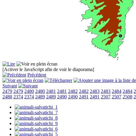
[Activer le JavaScript afin de voir le diaporama]
Précédent
Suivant
2479
2479
2480
2480
2481
2481
2482
2482
2483
2483
2484
2484
2
2488
2374
2374
2489
2489
2490
2490
2491
2491
2507
2507
2508
2