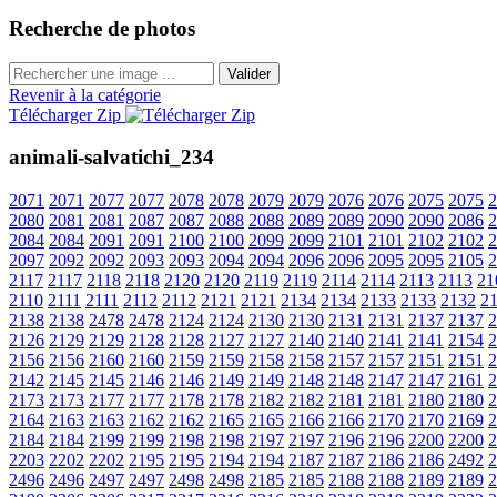
Recherche de photos
Valider
Revenir à la catégorie
Télécharger Zip
animali-salvatichi_234
2071
2071
2077
2077
2078
2078
2079
2079
2076
2076
2075
2075
2
2080
2081
2081
2087
2087
2088
2088
2089
2089
2090
2090
2086
2
2084
2084
2091
2091
2100
2100
2099
2099
2101
2101
2102
2102
2
2097
2092
2092
2093
2093
2094
2094
2096
2096
2095
2095
2105
2
2117
2117
2118
2118
2120
2120
2119
2119
2114
2114
2113
2113
21
2110
2111
2111
2112
2112
2121
2121
2134
2134
2133
2133
2132
2
2138
2138
2478
2478
2124
2124
2130
2130
2131
2131
2137
2137
2
2126
2129
2129
2128
2128
2127
2127
2140
2140
2141
2141
2154
2
2156
2156
2160
2160
2159
2159
2158
2158
2157
2157
2151
2151
2
2142
2145
2145
2146
2146
2149
2149
2148
2148
2147
2147
2161
2
2173
2173
2177
2177
2178
2178
2182
2182
2181
2181
2180
2180
2
2164
2163
2163
2162
2162
2165
2165
2166
2166
2170
2170
2169
2
2184
2184
2199
2199
2198
2198
2197
2197
2196
2196
2200
2200
2
2203
2202
2202
2195
2195
2194
2194
2187
2187
2186
2186
2492
2
2496
2496
2497
2497
2498
2498
2185
2185
2188
2188
2189
2189
2