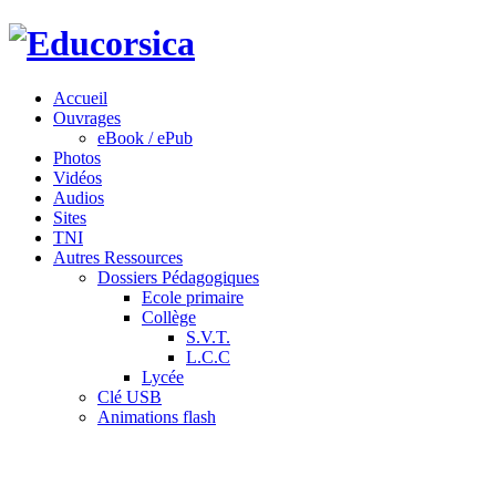
Accueil
Ouvrages
eBook / ePub
Photos
Vidéos
Audios
Sites
TNI
Autres Ressources
Dossiers Pédagogiques
Ecole primaire
Collège
S.V.T.
L.C.C
Lycée
Clé USB
Animations flash