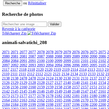
ou
Réinitialiser
Recherche de photos
Valider
Revenir à la catégorie
Télécharger Zip
animali-salvatichi_208
2071
2071
2077
2077
2078
2078
2079
2079
2076
2076
2075
2075
2
2080
2081
2081
2087
2087
2088
2088
2089
2089
2090
2090
2086
2
2084
2084
2091
2091
2100
2100
2099
2099
2101
2101
2102
2102
2
2097
2092
2092
2093
2093
2094
2094
2096
2096
2095
2095
2105
2
2117
2117
2118
2118
2120
2120
2119
2119
2114
2114
2113
2113
21
2110
2111
2111
2112
2112
2121
2121
2134
2134
2133
2133
2132
2
2138
2138
2478
2478
2124
2124
2130
2130
2131
2131
2137
2137
2
2126
2129
2129
2128
2128
2127
2127
2140
2140
2141
2141
2154
2
2156
2156
2160
2160
2159
2159
2158
2158
2157
2157
2151
2151
2
2142
2145
2145
2146
2146
2149
2149
2148
2148
2147
2147
2161
2
2173
2173
2177
2177
2178
2178
2182
2182
2181
2181
2180
2180
2
2164
2163
2163
2162
2162
2165
2165
2166
2166
2170
2170
2169
2
2184
2184
2199
2199
2198
2198
2197
2197
2196
2196
2200
2200
2
2203
2202
2202
2195
2195
2194
2194
2187
2187
2186
2186
2492
2