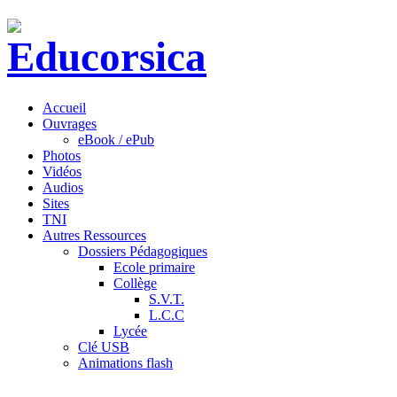
Accueil
Ouvrages
eBook / ePub
Photos
Vidéos
Audios
Sites
TNI
Autres Ressources
Dossiers Pédagogiques
Ecole primaire
Collège
S.V.T.
L.C.C
Lycée
Clé USB
Animations flash