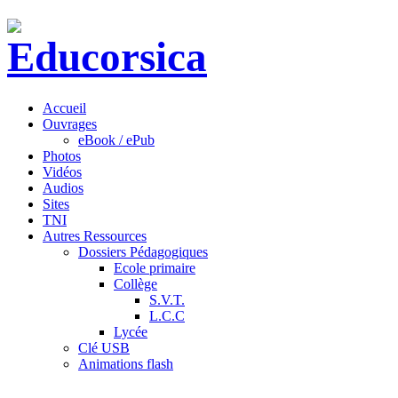
Accueil
Ouvrages
eBook / ePub
Photos
Vidéos
Audios
Sites
TNI
Autres Ressources
Dossiers Pédagogiques
Ecole primaire
Collège
S.V.T.
L.C.C
Lycée
Clé USB
Animations flash