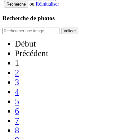
ou
Réinitialiser
Recherche de photos
Valider
Début
Précédent
1
2
3
4
5
6
7
8