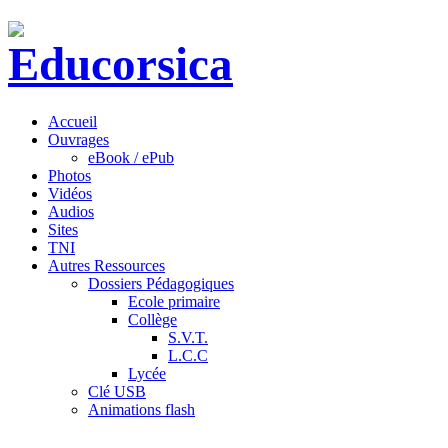
Accueil
Ouvrages
eBook / ePub
Photos
Vidéos
Audios
Sites
TNI
Autres Ressources
Dossiers Pédagogiques
Ecole primaire
Collège
S.V.T.
L.C.C
Lycée
Clé USB
Animations flash