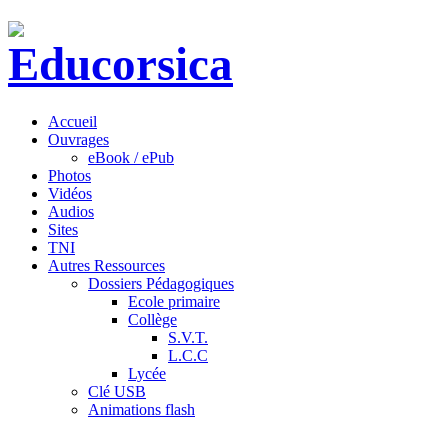
Accueil
Ouvrages
eBook / ePub
Photos
Vidéos
Audios
Sites
TNI
Autres Ressources
Dossiers Pédagogiques
Ecole primaire
Collège
S.V.T.
L.C.C
Lycée
Clé USB
Animations flash