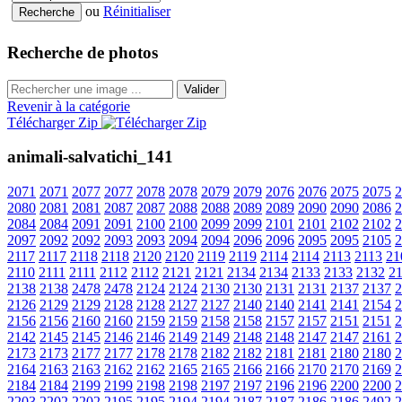
ou
Réinitialiser
Recherche de photos
Valider
Revenir à la catégorie
Télécharger Zip
animali-salvatichi_141
2071
2071
2077
2077
2078
2078
2079
2079
2076
2076
2075
2075
2
2080
2081
2081
2087
2087
2088
2088
2089
2089
2090
2090
2086
2
2084
2084
2091
2091
2100
2100
2099
2099
2101
2101
2102
2102
2
2097
2092
2092
2093
2093
2094
2094
2096
2096
2095
2095
2105
2
2117
2117
2118
2118
2120
2120
2119
2119
2114
2114
2113
2113
21
2110
2111
2111
2112
2112
2121
2121
2134
2134
2133
2133
2132
2
2138
2138
2478
2478
2124
2124
2130
2130
2131
2131
2137
2137
2
2126
2129
2129
2128
2128
2127
2127
2140
2140
2141
2141
2154
2
2156
2156
2160
2160
2159
2159
2158
2158
2157
2157
2151
2151
2
2142
2145
2145
2146
2146
2149
2149
2148
2148
2147
2147
2161
2
2173
2173
2177
2177
2178
2178
2182
2182
2181
2181
2180
2180
2
2164
2163
2163
2162
2162
2165
2165
2166
2166
2170
2170
2169
2
2184
2184
2199
2199
2198
2198
2197
2197
2196
2196
2200
2200
2
2203
2202
2202
2195
2195
2194
2194
2187
2187
2186
2186
2492
2