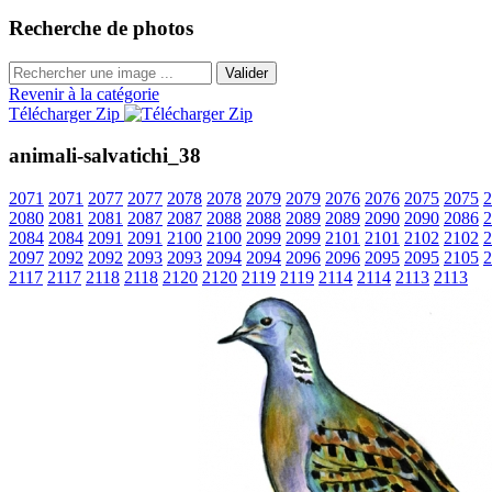
Recherche de photos
Valider
Revenir à la catégorie
Télécharger Zip
animali-salvatichi_38
2071
2071
2077
2077
2078
2078
2079
2079
2076
2076
2075
2075
2
2080
2081
2081
2087
2087
2088
2088
2089
2089
2090
2090
2086
2
2084
2084
2091
2091
2100
2100
2099
2099
2101
2101
2102
2102
2
2097
2092
2092
2093
2093
2094
2094
2096
2096
2095
2095
2105
2
2117
2117
2118
2118
2120
2120
2119
2119
2114
2114
2113
2113