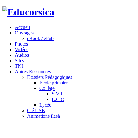
Accueil
Ouvrages
eBook / ePub
Photos
Vidéos
Audios
Sites
TNI
Autres Ressources
Dossiers Pédagogiques
Ecole primaire
Collège
S.V.T.
L.C.C
Lycée
Clé USB
Animations flash