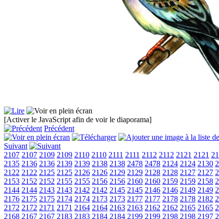
[Activer le JavaScript afin de voir le diaporama]
Précédent
Suivant
2107
2107
2109
2109
2110
2110
2111
2111
2112
2112
2121
2121
21
2135
2136
2136
2139
2139
2138
2138
2478
2478
2124
2124
2130
2
2122
2122
2125
2125
2126
2126
2129
2129
2128
2128
2127
2127
2
2153
2152
2152
2155
2155
2156
2156
2160
2160
2159
2159
2158
2
2144
2144
2143
2143
2142
2142
2145
2145
2146
2146
2149
2149
2
2176
2175
2175
2174
2174
2173
2173
2177
2177
2178
2178
2182
2
2172
2172
2171
2171
2164
2164
2163
2163
2162
2162
2165
2165
2
2168
2167
2167
2183
2183
2184
2184
2199
2199
2198
2198
2197
2