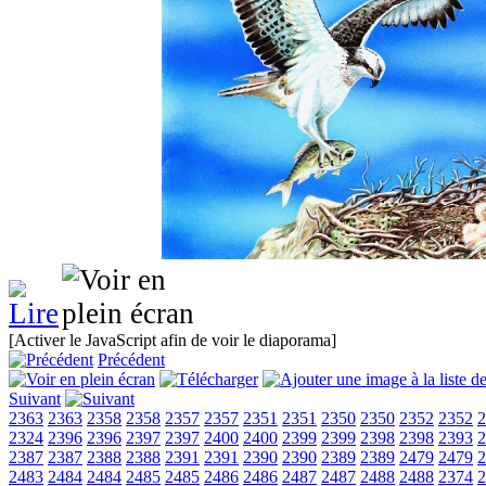
[Activer le JavaScript afin de voir le diaporama]
Précédent
Suivant
2363
2363
2358
2358
2357
2357
2351
2351
2350
2350
2352
2352
2
2324
2396
2396
2397
2397
2400
2400
2399
2399
2398
2398
2393
2
2387
2387
2388
2388
2391
2391
2390
2390
2389
2389
2479
2479
2
2483
2484
2484
2485
2485
2486
2486
2487
2487
2488
2488
2374
2