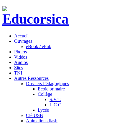
Accueil
Ouvrages
eBook / ePub
Photos
Vidéos
Audios
Sites
TNI
Autres Ressources
Dossiers Pédagogiques
Ecole primaire
Collège
S.V.T.
L.C.C
Lycée
Clé USB
Animations flash