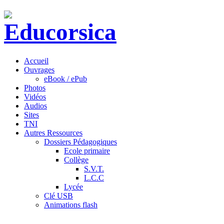
Accueil
Ouvrages
eBook / ePub
Photos
Vidéos
Audios
Sites
TNI
Autres Ressources
Dossiers Pédagogiques
Ecole primaire
Collège
S.V.T.
L.C.C
Lycée
Clé USB
Animations flash