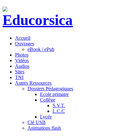
Accueil
Ouvrages
eBook / ePub
Photos
Vidéos
Audios
Sites
TNI
Autres Ressources
Dossiers Pédagogiques
Ecole primaire
Collège
S.V.T.
L.C.C
Lycée
Clé USB
Animations flash