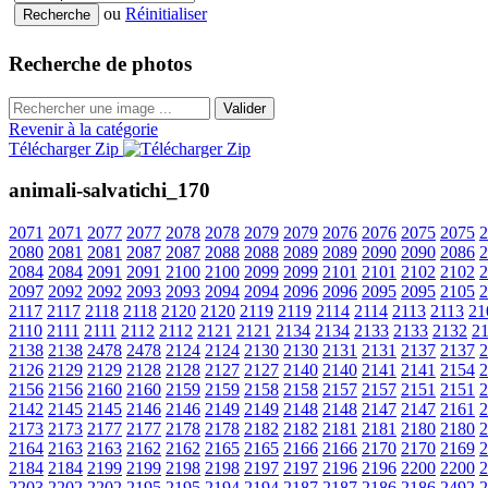
ou
Réinitialiser
Recherche de photos
Valider
Revenir à la catégorie
Télécharger Zip
animali-salvatichi_170
2071
2071
2077
2077
2078
2078
2079
2079
2076
2076
2075
2075
2
2080
2081
2081
2087
2087
2088
2088
2089
2089
2090
2090
2086
2
2084
2084
2091
2091
2100
2100
2099
2099
2101
2101
2102
2102
2
2097
2092
2092
2093
2093
2094
2094
2096
2096
2095
2095
2105
2
2117
2117
2118
2118
2120
2120
2119
2119
2114
2114
2113
2113
21
2110
2111
2111
2112
2112
2121
2121
2134
2134
2133
2133
2132
2
2138
2138
2478
2478
2124
2124
2130
2130
2131
2131
2137
2137
2
2126
2129
2129
2128
2128
2127
2127
2140
2140
2141
2141
2154
2
2156
2156
2160
2160
2159
2159
2158
2158
2157
2157
2151
2151
2
2142
2145
2145
2146
2146
2149
2149
2148
2148
2147
2147
2161
2
2173
2173
2177
2177
2178
2178
2182
2182
2181
2181
2180
2180
2
2164
2163
2163
2162
2162
2165
2165
2166
2166
2170
2170
2169
2
2184
2184
2199
2199
2198
2198
2197
2197
2196
2196
2200
2200
2
2203
2202
2202
2195
2195
2194
2194
2187
2187
2186
2186
2492
2