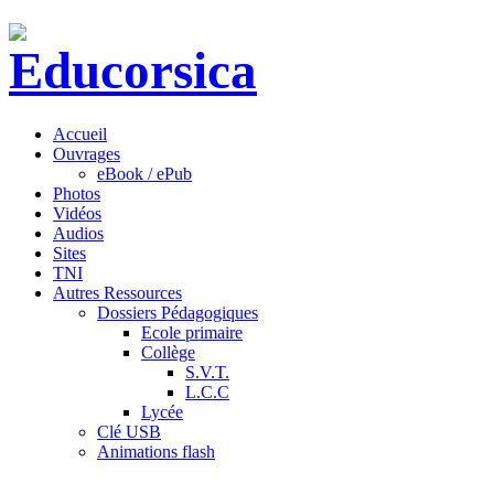
Accueil
Ouvrages
eBook / ePub
Photos
Vidéos
Audios
Sites
TNI
Autres Ressources
Dossiers Pédagogiques
Ecole primaire
Collège
S.V.T.
L.C.C
Lycée
Clé USB
Animations flash