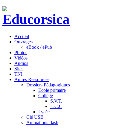
Accueil
Ouvrages
eBook / ePub
Photos
Vidéos
Audios
Sites
TNI
Autres Ressources
Dossiers Pédagogiques
Ecole primaire
Collège
S.V.T.
L.C.C
Lycée
Clé USB
Animations flash