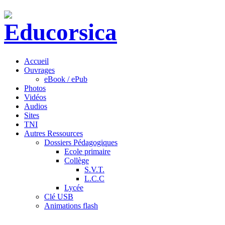
Accueil
Ouvrages
eBook / ePub
Photos
Vidéos
Audios
Sites
TNI
Autres Ressources
Dossiers Pédagogiques
Ecole primaire
Collège
S.V.T.
L.C.C
Lycée
Clé USB
Animations flash