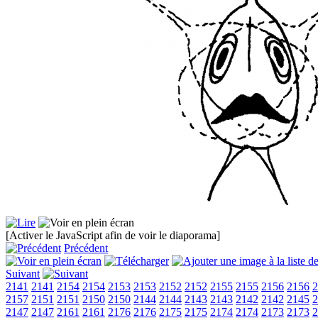
[Activer le JavaScript afin de voir le diaporama]
Précédent
Suivant
2141
2141
2154
2154
2153
2153
2152
2152
2155
2155
2156
2156
2
2157
2151
2151
2150
2150
2144
2144
2143
2143
2142
2142
2145
2
2147
2147
2161
2161
2176
2176
2175
2175
2174
2174
2173
2173
2