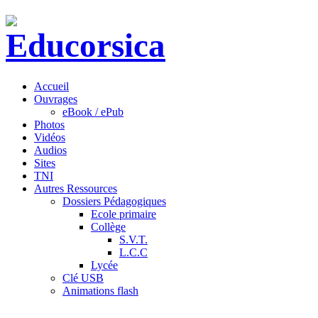
Accueil
Ouvrages
eBook / ePub
Photos
Vidéos
Audios
Sites
TNI
Autres Ressources
Dossiers Pédagogiques
Ecole primaire
Collège
S.V.T.
L.C.C
Lycée
Clé USB
Animations flash