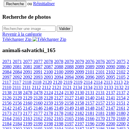
ou
Réinitialiser
Recherche de photos
Valider
Revenir à la catégorie
Télécharger Zip
animali-salvatichi_165
2071
2071
2077
2077
2078
2078
2079
2079
2076
2076
2075
2075
2
2080
2081
2081
2087
2087
2088
2088
2089
2089
2090
2090
2086
2
2084
2084
2091
2091
2100
2100
2099
2099
2101
2101
2102
2102
2
2097
2092
2092
2093
2093
2094
2094
2096
2096
2095
2095
2105
2
2117
2117
2118
2118
2120
2120
2119
2119
2114
2114
2113
2113
21
2110
2111
2111
2112
2112
2121
2121
2134
2134
2133
2133
2132
2
2138
2138
2478
2478
2124
2124
2130
2130
2131
2131
2137
2137
2
2126
2129
2129
2128
2128
2127
2127
2140
2140
2141
2141
2154
2
2156
2156
2160
2160
2159
2159
2158
2158
2157
2157
2151
2151
2
2142
2145
2145
2146
2146
2149
2149
2148
2148
2147
2147
2161
2
2173
2173
2177
2177
2178
2178
2182
2182
2181
2181
2180
2180
2
2164
2163
2163
2162
2162
2165
2165
2166
2166
2170
2170
2169
2
2184
2184
2199
2199
2198
2198
2197
2197
2196
2196
2200
2200
2
2203
2202
2202
2195
2195
2194
2194
2187
2187
2186
2186
2492
2