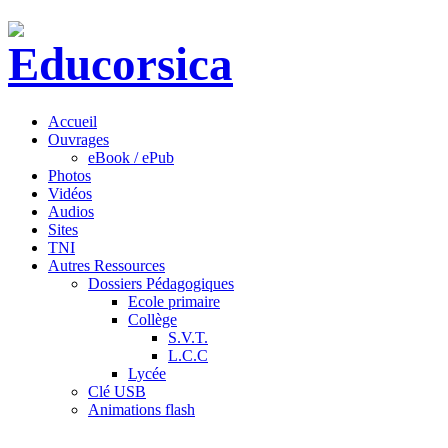
Accueil
Ouvrages
eBook / ePub
Photos
Vidéos
Audios
Sites
TNI
Autres Ressources
Dossiers Pédagogiques
Ecole primaire
Collège
S.V.T.
L.C.C
Lycée
Clé USB
Animations flash