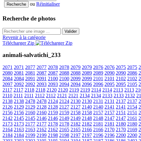
ou
Réinitialiser
Recherche de photos
Valider
Revenir à la catégorie
Télécharger Zip
animali-salvatichi_233
2071
2071
2077
2077
2078
2078
2079
2079
2076
2076
2075
2075
2
2080
2081
2081
2087
2087
2088
2088
2089
2089
2090
2090
2086
2
2084
2084
2091
2091
2100
2100
2099
2099
2101
2101
2102
2102
2
2097
2092
2092
2093
2093
2094
2094
2096
2096
2095
2095
2105
2
2117
2117
2118
2118
2120
2120
2119
2119
2114
2114
2113
2113
21
2110
2111
2111
2112
2112
2121
2121
2134
2134
2133
2133
2132
2
2138
2138
2478
2478
2124
2124
2130
2130
2131
2131
2137
2137
2
2126
2129
2129
2128
2128
2127
2127
2140
2140
2141
2141
2154
2
2156
2156
2160
2160
2159
2159
2158
2158
2157
2157
2151
2151
2
2142
2145
2145
2146
2146
2149
2149
2148
2148
2147
2147
2161
2
2173
2173
2177
2177
2178
2178
2182
2182
2181
2181
2180
2180
2
2164
2163
2163
2162
2162
2165
2165
2166
2166
2170
2170
2169
2
2184
2184
2199
2199
2198
2198
2197
2197
2196
2196
2200
2200
2
2203
2202
2202
2195
2195
2194
2194
2187
2187
2186
2186
2492
2