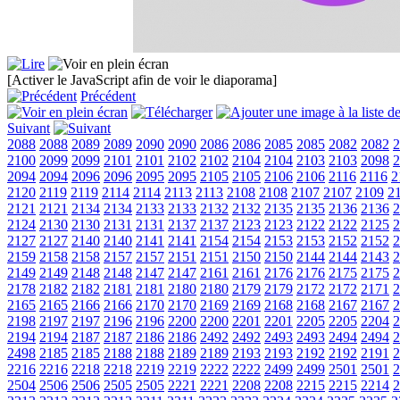
[Activer le JavaScript afin de voir le diaporama]
Précédent
Suivant
2088
2088
2089
2089
2090
2090
2086
2086
2085
2085
2082
2082
2
2100
2099
2099
2101
2101
2102
2102
2104
2104
2103
2103
2098
2
2094
2094
2096
2096
2095
2095
2105
2105
2106
2106
2116
2116
2
2120
2119
2119
2114
2114
2113
2113
2108
2108
2107
2107
2109
2
2121
2121
2134
2134
2133
2133
2132
2132
2135
2135
2136
2136
2
2124
2130
2130
2131
2131
2137
2137
2123
2123
2122
2122
2125
2
2127
2127
2140
2140
2141
2141
2154
2154
2153
2153
2152
2152
2
2159
2158
2158
2157
2157
2151
2151
2150
2150
2144
2144
2143
2
2149
2149
2148
2148
2147
2147
2161
2161
2176
2176
2175
2175
2
2178
2182
2182
2181
2181
2180
2180
2179
2179
2172
2172
2171
2
2165
2165
2166
2166
2170
2170
2169
2169
2168
2168
2167
2167
2
2198
2197
2197
2196
2196
2200
2200
2201
2201
2205
2205
2204
2
2194
2194
2187
2187
2186
2186
2492
2492
2493
2493
2494
2494
2
2498
2185
2185
2188
2188
2189
2189
2193
2193
2192
2192
2191
2
2216
2216
2218
2218
2219
2219
2222
2222
2499
2499
2501
2501
2
2504
2506
2506
2505
2505
2221
2221
2208
2208
2215
2215
2214
2