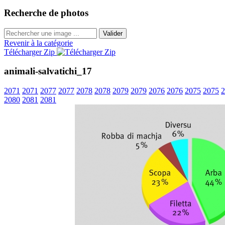
Recherche de photos
Valider
Revenir à la catégorie
Télécharger Zip
animali-salvatichi_17
2071
2071
2077
2077
2078
2078
2079
2079
2076
2076
2075
2075
2
2080
2081
2081