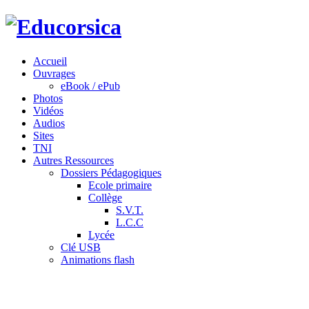
Accueil
Ouvrages
eBook / ePub
Photos
Vidéos
Audios
Sites
TNI
Autres Ressources
Dossiers Pédagogiques
Ecole primaire
Collège
S.V.T.
L.C.C
Lycée
Clé USB
Animations flash