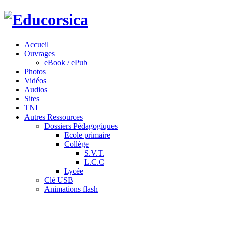
Accueil
Ouvrages
eBook / ePub
Photos
Vidéos
Audios
Sites
TNI
Autres Ressources
Dossiers Pédagogiques
Ecole primaire
Collège
S.V.T.
L.C.C
Lycée
Clé USB
Animations flash