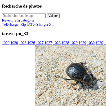
Recherche de photos
Valider
Revenir à la catégorie
Télécharger Zip
taravo-pn_33
1020
1020
1026
1026
1027
1027
1028
1028
1029
1029
1030
1030
1