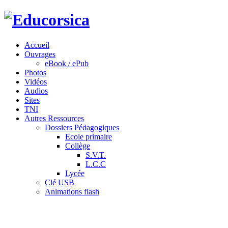
Accueil
Ouvrages
eBook / ePub
Photos
Vidéos
Audios
Sites
TNI
Autres Ressources
Dossiers Pédagogiques
Ecole primaire
Collège
S.V.T.
L.C.C
Lycée
Clé USB
Animations flash