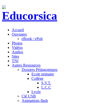
Accueil
Ouvrages
eBook / ePub
Photos
Vidéos
Audios
Sites
TNI
Autres Ressources
Dossiers Pédagogiques
Ecole primaire
Collège
S.V.T.
L.C.C
Lycée
Clé USB
Animations flash