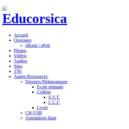
Accueil
Ouvrages
eBook / ePub
Photos
Vidéos
Audios
Sites
TNI
Autres Ressources
Dossiers Pédagogiques
Ecole primaire
Collège
S.V.T.
L.C.C
Lycée
Clé USB
Animations flash