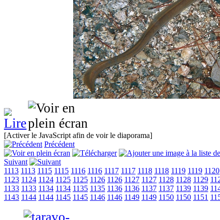
[Activer le JavaScript afin de voir le diaporama]
Précédent
Suivant
1113
1113
1115
1115
1116
1116
1117
1117
1118
1118
1119
1119
1120
1123
1124
1124
1125
1125
1126
1126
1127
1127
1128
1128
1129
11
1133
1133
1134
1134
1135
1135
1136
1136
1137
1137
1139
1139
11
1143
1144
1144
1145
1145
1146
1146
1149
1149
1150
1150
1151
11