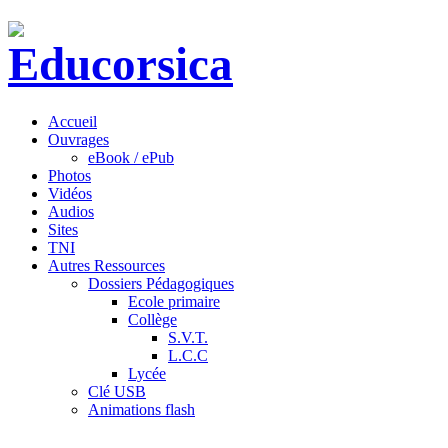
Accueil
Ouvrages
eBook / ePub
Photos
Vidéos
Audios
Sites
TNI
Autres Ressources
Dossiers Pédagogiques
Ecole primaire
Collège
S.V.T.
L.C.C
Lycée
Clé USB
Animations flash