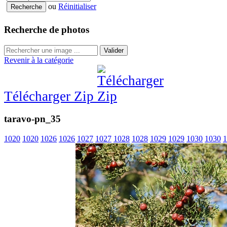
ou
Réinitialiser
Recherche de photos
Valider
Revenir à la catégorie
Télécharger Zip
taravo-pn_35
1020
1020
1026
1026
1027
1027
1028
1028
1029
1029
1030
1030
1