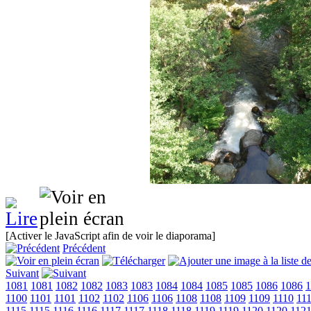
[Activer le JavaScript afin de voir le diaporama]
Précédent
Suivant
1081
1081
1082
1082
1083
1083
1084
1084
1085
1085
1086
1086
1
1100
1101
1101
1102
1102
1106
1106
1108
1108
1109
1109
1110
11
1115
1115
1116
1116
1117
1117
1118
1118
1119
1119
1120
1120
112