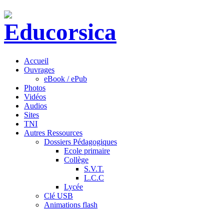
Accueil
Ouvrages
eBook / ePub
Photos
Vidéos
Audios
Sites
TNI
Autres Ressources
Dossiers Pédagogiques
Ecole primaire
Collège
S.V.T.
L.C.C
Lycée
Clé USB
Animations flash