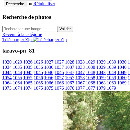
ou
Réinitialiser
Recherche de photos
Valider
Revenir à la catégorie
Télécharger Zip
taravo-pn_81
1020
1020
1026
1026
1027
1027
1028
1028
1029
1029
1030
1030
1
1034
1035
1035
1036
1036
1037
1037
1038
1038
1039
1039
1040
1
1044
1044
1045
1045
1046
1046
1047
1047
1048
1048
1049
1049
1
1054
1055
1055
1056
1056
1057
1057
1058
1058
1059
1059
1060
1
1064
1064
1065
1065
1066
1066
1067
1067
1068
1068
1069
1069
1
1073
1074
1074
1075
1075
1076
1076
1077
1077
1079
1079