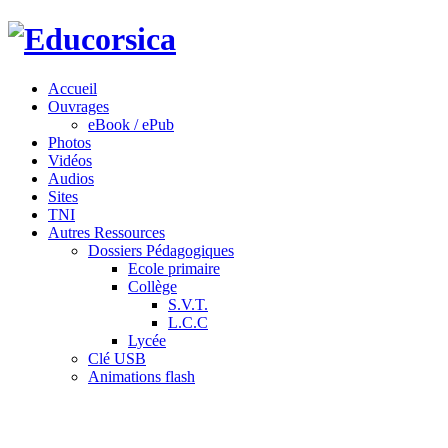
Accueil
Ouvrages
eBook / ePub
Photos
Vidéos
Audios
Sites
TNI
Autres Ressources
Dossiers Pédagogiques
Ecole primaire
Collège
S.V.T.
L.C.C
Lycée
Clé USB
Animations flash