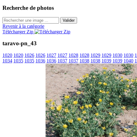
Recherche de photos
Valider
Revenir à la catégorie
Télécharger Zip
taravo-pn_43
1020
1020
1026
1026
1027
1027
1028
1028
1029
1029
1030
1030
1
1034
1035
1035
1036
1036
1037
1037
1038
1038
1039
1039
1040
1