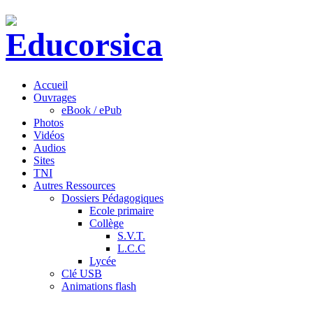
Accueil
Ouvrages
eBook / ePub
Photos
Vidéos
Audios
Sites
TNI
Autres Ressources
Dossiers Pédagogiques
Ecole primaire
Collège
S.V.T.
L.C.C
Lycée
Clé USB
Animations flash