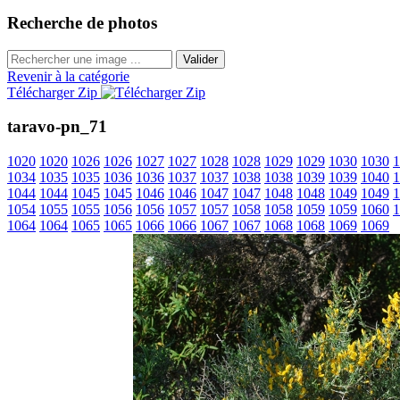
Recherche de photos
Valider
Revenir à la catégorie
Télécharger Zip
taravo-pn_71
1020
1020
1026
1026
1027
1027
1028
1028
1029
1029
1030
1030
1
1034
1035
1035
1036
1036
1037
1037
1038
1038
1039
1039
1040
1
1044
1044
1045
1045
1046
1046
1047
1047
1048
1048
1049
1049
1
1054
1055
1055
1056
1056
1057
1057
1058
1058
1059
1059
1060
1
1064
1064
1065
1065
1066
1066
1067
1067
1068
1068
1069
1069