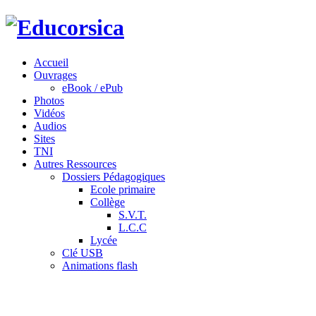
Accueil
Ouvrages
eBook / ePub
Photos
Vidéos
Audios
Sites
TNI
Autres Ressources
Dossiers Pédagogiques
Ecole primaire
Collège
S.V.T.
L.C.C
Lycée
Clé USB
Animations flash