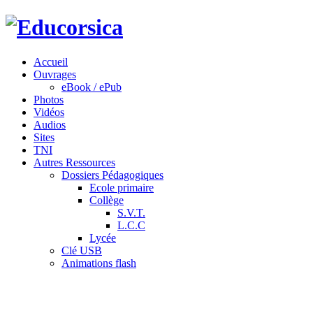
Accueil
Ouvrages
eBook / ePub
Photos
Vidéos
Audios
Sites
TNI
Autres Ressources
Dossiers Pédagogiques
Ecole primaire
Collège
S.V.T.
L.C.C
Lycée
Clé USB
Animations flash