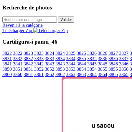
Recherche de photos
Valider
Revenir à la catégorie
Télécharger Zip
Cartifigura-i panni_46
3822
3822
3823
3823
3824
3824
3825
3825
3826
3826
3827
3827
3
3831
3832
3832
3833
3833
3834
3834
3835
3835
3836
3836
3837
3
3841
3841
3842
3842
3843
3843
3844
3844
3845
3845
3846
3846
3
3850
3851
3851
3852
3852
3853
3853
3854
3854
3855
3855
3856
3
3860
3860
3861
3861
3862
3862
3863
3863
3864
3864
3865
3865
3