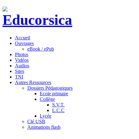
Accueil
Ouvrages
eBook / ePub
Photos
Vidéos
Audios
Sites
TNI
Autres Ressources
Dossiers Pédagogiques
Ecole primaire
Collège
S.V.T.
L.C.C
Lycée
Clé USB
Animations flash