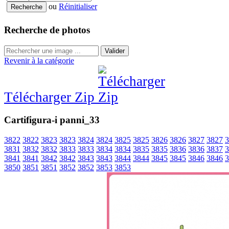
ou
Réinitialiser
Recherche de photos
Valider
Revenir à la catégorie
Télécharger Zip
Cartifigura-i panni_33
3822
3822
3823
3823
3824
3824
3825
3825
3826
3826
3827
3827
3
3831
3832
3832
3833
3833
3834
3834
3835
3835
3836
3836
3837
3
3841
3841
3842
3842
3843
3843
3844
3844
3845
3845
3846
3846
3
3850
3851
3851
3852
3852
3853
3853