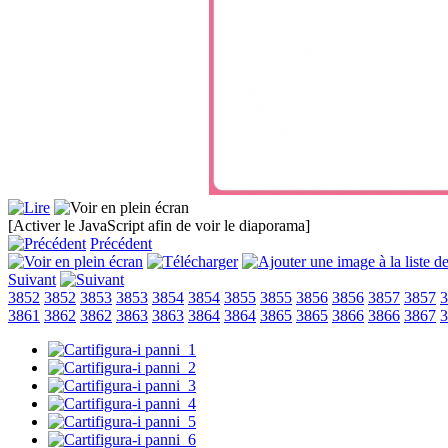
[Activer le JavaScript afin de voir le diaporama]
Précédent
Suivant
3852
3852
3853
3853
3854
3854
3855
3855
3856
3856
3857
3857
3
3861
3862
3862
3863
3863
3864
3864
3865
3865
3866
3866
3867
3