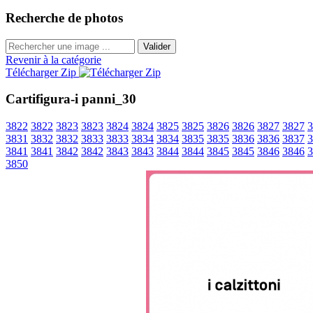
Recherche de photos
Valider
Revenir à la catégorie
Télécharger Zip
Cartifigura-i panni_30
3822
3822
3823
3823
3824
3824
3825
3825
3826
3826
3827
3827
3
3831
3832
3832
3833
3833
3834
3834
3835
3835
3836
3836
3837
3
3841
3841
3842
3842
3843
3843
3844
3844
3845
3845
3846
3846
3
3850