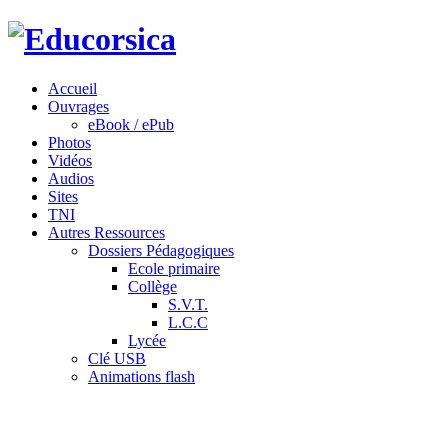
Accueil
Ouvrages
eBook / ePub
Photos
Vidéos
Audios
Sites
TNI
Autres Ressources
Dossiers Pédagogiques
Ecole primaire
Collège
S.V.T.
L.C.C
Lycée
Clé USB
Animations flash