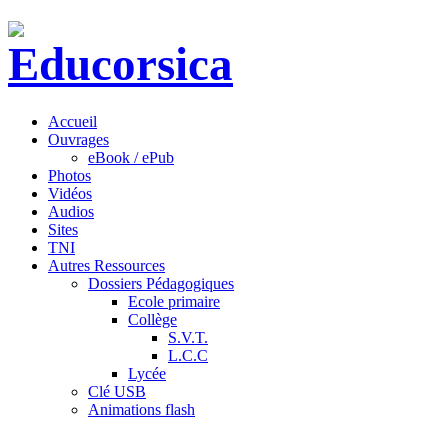
Accueil
Ouvrages
eBook / ePub
Photos
Vidéos
Audios
Sites
TNI
Autres Ressources
Dossiers Pédagogiques
Ecole primaire
Collège
S.V.T.
L.C.C
Lycée
Clé USB
Animations flash