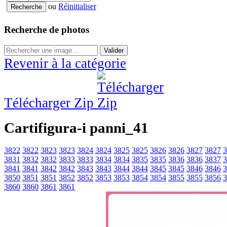
ou
Réinitialiser
Recherche de photos
Valider
Revenir à la catégorie
Télécharger Zip
Cartifigura-i panni_41
3822
3822
3823
3823
3824
3824
3825
3825
3826
3826
3827
3827
3
3831
3832
3832
3833
3833
3834
3834
3835
3835
3836
3836
3837
3
3841
3841
3842
3842
3843
3843
3844
3844
3845
3845
3846
3846
3
3850
3851
3851
3852
3852
3853
3853
3854
3854
3855
3855
3856
3
3860
3860
3861
3861