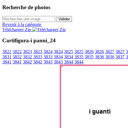
Recherche de photos
Valider
Revenir à la catégorie
Télécharger Zip
Cartifigura-i panni_24
3822
3822
3823
3823
3824
3824
3825
3825
3826
3826
3827
3827
3
3831
3832
3832
3833
3833
3834
3834
3835
3835
3836
3836
3837
3
3841
3841
3842
3842
3843
3843
3844
3844