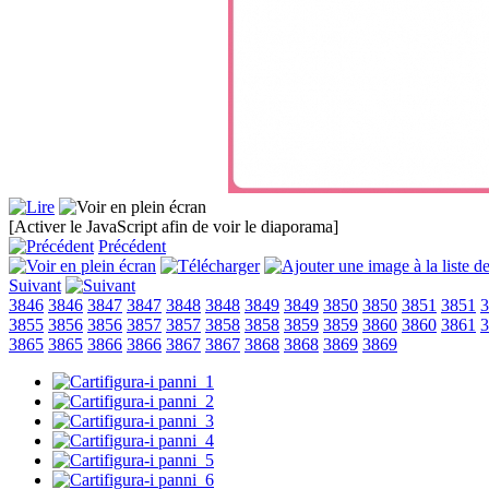
[Activer le JavaScript afin de voir le diaporama]
Précédent
Suivant
3846
3846
3847
3847
3848
3848
3849
3849
3850
3850
3851
3851
3
3855
3856
3856
3857
3857
3858
3858
3859
3859
3860
3860
3861
3
3865
3865
3866
3866
3867
3867
3868
3868
3869
3869