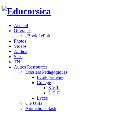
Accueil
Ouvrages
eBook / ePub
Photos
Vidéos
Audios
Sites
TNI
Autres Ressources
Dossiers Pédagogiques
Ecole primaire
Collège
S.V.T.
L.C.C
Lycée
Clé USB
Animations flash