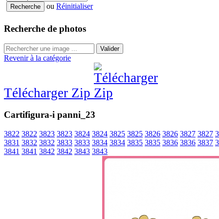
ou
Réinitialiser
Recherche de photos
Valider
Revenir à la catégorie
Télécharger Zip
Cartifigura-i panni_23
3822
3822
3823
3823
3824
3824
3825
3825
3826
3826
3827
3827
3
3831
3832
3832
3833
3833
3834
3834
3835
3835
3836
3836
3837
3
3841
3841
3842
3842
3843
3843