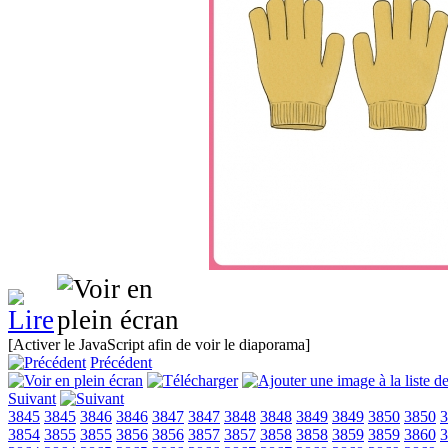
[Activer le JavaScript afin de voir le diaporama]
Précédent
Suivant
3845
3845
3846
3846
3847
3847
3848
3848
3849
3849
3850
3850
3
3854
3855
3855
3856
3856
3857
3857
3858
3858
3859
3859
3860
3