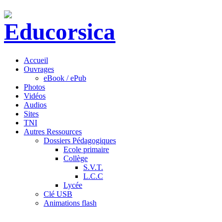
Accueil
Ouvrages
eBook / ePub
Photos
Vidéos
Audios
Sites
TNI
Autres Ressources
Dossiers Pédagogiques
Ecole primaire
Collège
S.V.T.
L.C.C
Lycée
Clé USB
Animations flash