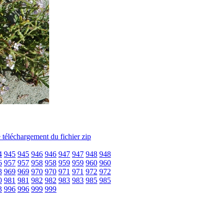
4
945
945
946
946
947
947
948
948
6
957
957
958
958
959
959
960
960
8
969
969
970
970
971
971
972
972
0
981
981
982
982
983
983
985
985
3
996
996
999
999