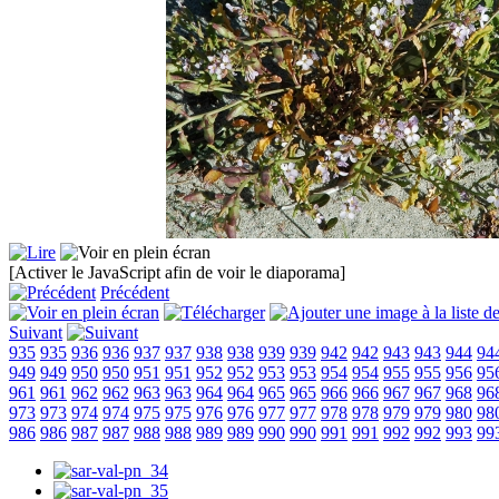
[Activer le JavaScript afin de voir le diaporama]
Précédent
Suivant
935
935
936
936
937
937
938
938
939
939
942
942
943
943
944
94
949
949
950
950
951
951
952
952
953
953
954
954
955
955
956
95
961
961
962
962
963
963
964
964
965
965
966
966
967
967
968
96
973
973
974
974
975
975
976
976
977
977
978
978
979
979
980
98
986
986
987
987
988
988
989
989
990
990
991
991
992
992
993
99