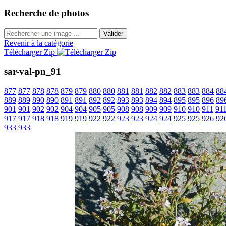
Recherche de photos
Valider
Revenir à la catégorie
Télécharger Zip
sar-val-pn_91
877
877
878
878
879
879
880
880
881
881
882
882
883
883
884
88
889
889
890
890
891
891
892
892
893
893
894
894
895
895
896
89
901
901
902
902
904
904
905
905
908
908
909
909
910
910
911
91
917
917
918
918
919
919
922
922
923
923
924
924
925
925
926
92
933
933