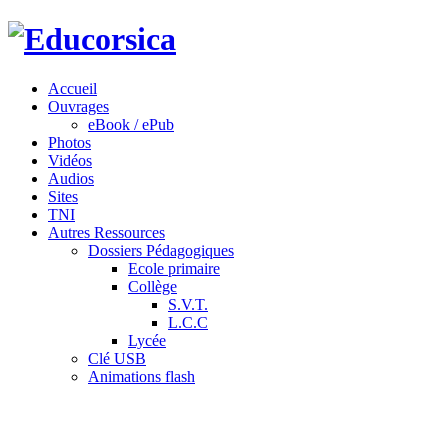
Accueil
Ouvrages
eBook / ePub
Photos
Vidéos
Audios
Sites
TNI
Autres Ressources
Dossiers Pédagogiques
Ecole primaire
Collège
S.V.T.
L.C.C
Lycée
Clé USB
Animations flash