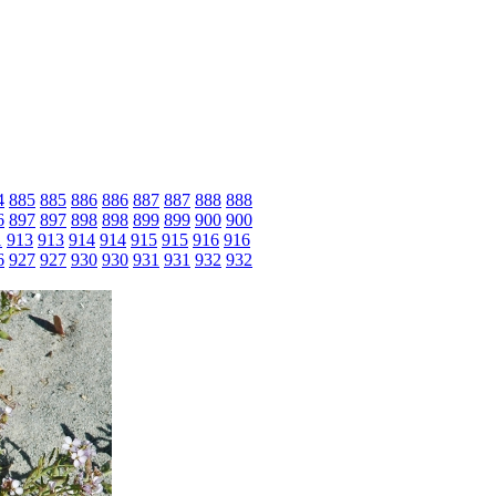
4
885
885
886
886
887
887
888
888
6
897
897
898
898
899
899
900
900
1
913
913
914
914
915
915
916
916
6
927
927
930
930
931
931
932
932