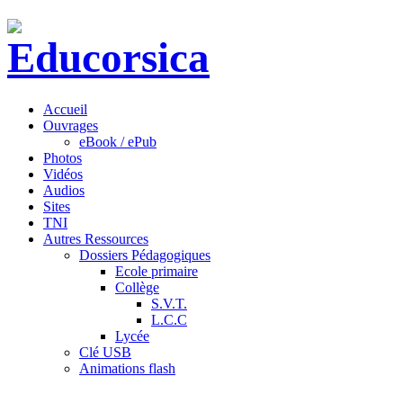
Accueil
Ouvrages
eBook / ePub
Photos
Vidéos
Audios
Sites
TNI
Autres Ressources
Dossiers Pédagogiques
Ecole primaire
Collège
S.V.T.
L.C.C
Lycée
Clé USB
Animations flash