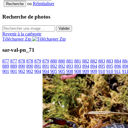
ou
Réinitialiser
Recherche de photos
Valider
Revenir à la catégorie
Télécharger Zip
sar-val-pn_71
877
877
878
878
879
879
880
880
881
881
882
882
883
883
884
88
889
889
890
890
891
891
892
892
893
893
894
894
895
895
896
89
901
901
902
902
904
904
905
905
908
908
909
909
910
910
911
91