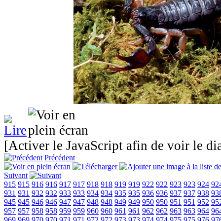
[Activer le JavaScript afin de voir le d
Précédent
Suivant
915
915
916
916
917
917
918
918
919
919
922
922
923
923
924
92
931
931
932
932
933
933
934
934
935
935
936
936
937
937
938
93
945
945
946
946
947
947
948
948
949
949
950
950
951
951
952
95
957
957
958
958
959
959
960
960
961
961
962
962
963
963
964
96
969
969
970
970
971
971
972
972
973
973
974
974
975
975
976
97