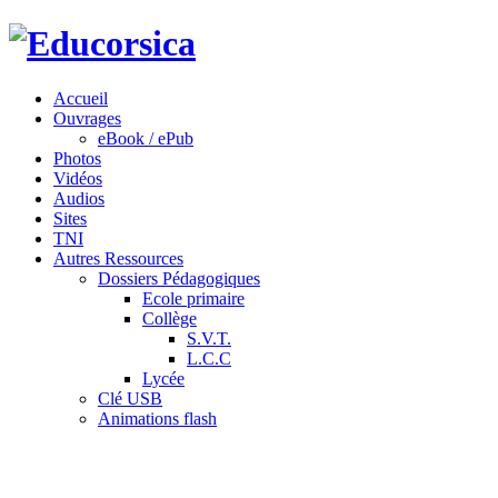
Accueil
Ouvrages
eBook / ePub
Photos
Vidéos
Audios
Sites
TNI
Autres Ressources
Dossiers Pédagogiques
Ecole primaire
Collège
S.V.T.
L.C.C
Lycée
Clé USB
Animations flash