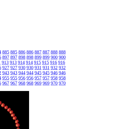
4
885
885
886
886
887
887
888
888
6
897
897
898
898
899
899
900
900
1
913
913
914
914
915
915
916
916
6
927
927
930
930
931
931
932
932
2
943
943
944
944
945
945
946
946
4
955
955
956
956
957
957
958
958
6
967
967
968
968
969
969
970
970