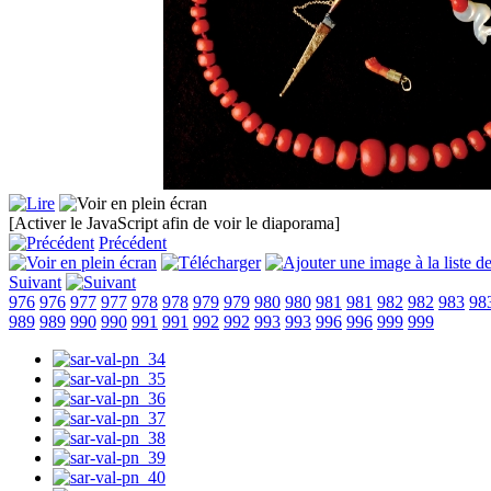
[Activer le JavaScript afin de voir le diaporama]
Précédent
Suivant
976
976
977
977
978
978
979
979
980
980
981
981
982
982
983
98
989
989
990
990
991
991
992
992
993
993
996
996
999
999