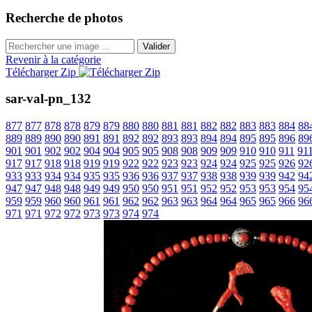
Recherche de photos
Valider
Revenir à la catégorie
Télécharger Zip
sar-val-pn_132
877
877
878
878
879
879
880
880
881
881
882
882
883
883
884
88
889
889
890
890
891
891
892
892
893
893
894
894
895
895
896
89
901
901
902
902
904
904
905
905
908
908
909
909
910
910
911
91
917
917
918
918
919
919
922
922
923
923
924
924
925
925
926
92
933
933
934
934
935
935
936
936
937
937
938
938
939
939
942
94
947
947
948
948
949
949
950
950
951
951
952
952
953
953
954
95
959
959
960
960
961
961
962
962
963
963
964
964
965
965
966
96
971
971
972
972
973
973
974
974