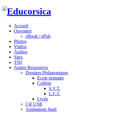
Accueil
Ouvrages
eBook / ePub
Photos
Vidéos
Audios
Sites
TNI
Autres Ressources
Dossiers Pédagogiques
Ecole primaire
Collège
S.V.T.
L.C.C
Lycée
Clé USB
Animations flash