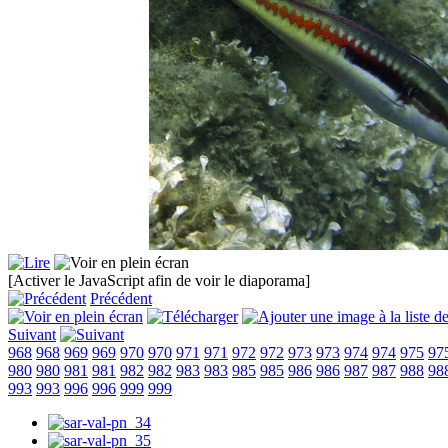
[Activer le JavaScript afin de voir le diaporama]
Précédent
Suivant
968
968
969
969
970
970
971
971
972
972
973
973
974
974
975
97
980
980
981
981
982
982
983
983
985
985
986
986
987
987
988
98
993
993
996
996
999
999