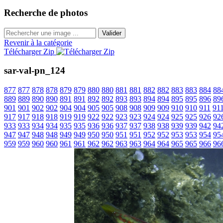
Recherche de photos
Valider
Revenir à la catégorie
Télécharger Zip
sar-val-pn_124
877
877
878
878
879
879
880
880
881
881
882
882
883
883
884
88
889
889
890
890
891
891
892
892
893
893
894
894
895
895
896
89
901
901
902
902
904
904
905
905
908
908
909
909
910
910
911
91
917
917
918
918
919
919
922
922
923
923
924
924
925
925
926
92
933
933
934
934
935
935
936
936
937
937
938
938
939
939
942
94
947
947
948
948
949
949
950
950
951
951
952
952
953
953
954
95
959
959
960
960
961
961
962
962
963
963
964
964
965
965
966
96