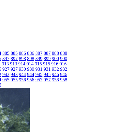
4
885
885
886
886
887
887
888
888
6
897
897
898
898
899
899
900
900
1
913
913
914
914
915
915
916
916
6
927
927
930
930
931
931
932
932
2
943
943
944
944
945
945
946
946
4
955
955
956
956
957
957
958
958
6