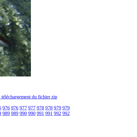
5
976
976
977
977
978
978
979
979
8
989
989
990
990
991
991
992
992