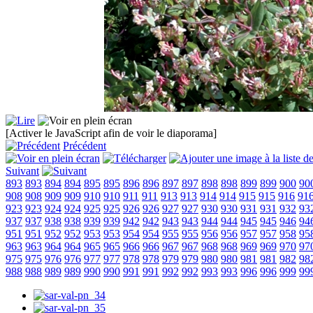
[Activer le JavaScript afin de voir le diaporama]
Précédent
Suivant
893
893
894
894
895
895
896
896
897
897
898
898
899
899
900
90
908
908
909
909
910
910
911
911
913
913
914
914
915
915
916
91
923
923
924
924
925
925
926
926
927
927
930
930
931
931
932
93
937
937
938
938
939
939
942
942
943
943
944
944
945
945
946
94
951
951
952
952
953
953
954
954
955
955
956
956
957
957
958
95
963
963
964
964
965
965
966
966
967
967
968
968
969
969
970
97
975
975
976
976
977
977
978
978
979
979
980
980
981
981
982
98
988
988
989
989
990
990
991
991
992
992
993
993
996
996
999
99