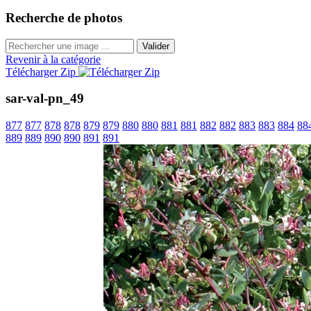
Recherche de photos
Valider
Revenir à la catégorie
Télécharger Zip
sar-val-pn_49
877
877
878
878
879
879
880
880
881
881
882
882
883
883
884
88
889
889
890
890
891
891