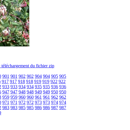
0
901
901
902
902
904
904
905
905
6
917
917
918
918
919
919
922
922
2
933
933
934
934
935
935
936
936
6
947
947
948
948
949
949
950
950
8
959
959
960
960
961
961
962
962
0
971
971
972
972
973
973
974
974
2
983
983
985
985
986
986
987
987
9