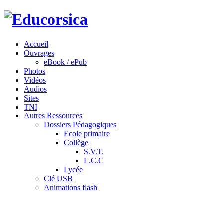
Accueil
Ouvrages
eBook / ePub
Photos
Vidéos
Audios
Sites
TNI
Autres Ressources
Dossiers Pédagogiques
Ecole primaire
Collège
S.V.T.
L.C.C
Lycée
Clé USB
Animations flash