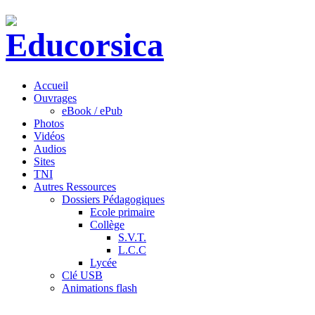
Accueil
Ouvrages
eBook / ePub
Photos
Vidéos
Audios
Sites
TNI
Autres Ressources
Dossiers Pédagogiques
Ecole primaire
Collège
S.V.T.
L.C.C
Lycée
Clé USB
Animations flash