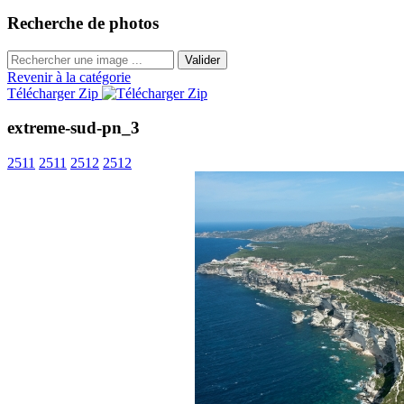
Recherche de photos
Valider
Revenir à la catégorie
Télécharger Zip
extreme-sud-pn_3
2511
2511
2512
2512