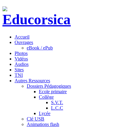
Accueil
Ouvrages
eBook / ePub
Photos
Vidéos
Audios
Sites
TNI
Autres Ressources
Dossiers Pédagogiques
Ecole primaire
Collège
S.V.T.
L.C.C
Lycée
Clé USB
Animations flash