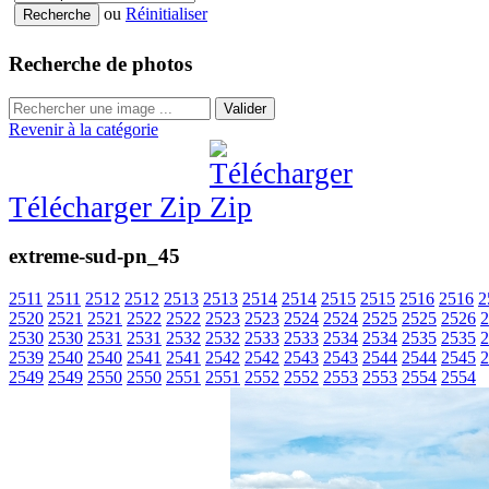
ou
Réinitialiser
Recherche de photos
Valider
Revenir à la catégorie
Télécharger Zip
extreme-sud-pn_45
2511
2511
2512
2512
2513
2513
2514
2514
2515
2515
2516
2516
2
2520
2521
2521
2522
2522
2523
2523
2524
2524
2525
2525
2526
2
2530
2530
2531
2531
2532
2532
2533
2533
2534
2534
2535
2535
2
2539
2540
2540
2541
2541
2542
2542
2543
2543
2544
2544
2545
2
2549
2549
2550
2550
2551
2551
2552
2552
2553
2553
2554
2554