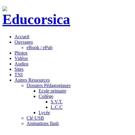
Accueil
Ouvrages
eBook / ePub
Photos
Vidéos
Audios
Sites
TNI
Autres Ressources
Dossiers Pédagogiques
Ecole primaire
Collège
S.V.T.
L.C.C
Lycée
Clé USB
Animations flash