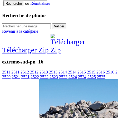
ou
Réinitialiser
Recherche de photos
Valider
Revenir à la catégorie
Télécharger Zip
extreme-sud-pn_16
2511
2511
2512
2512
2513
2513
2514
2514
2515
2515
2516
2516
2
2520
2521
2521
2522
2522
2523
2523
2524
2524
2525
2525