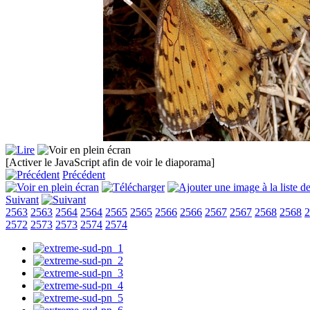
[Activer le JavaScript afin de voir le diaporama]
Précédent
Suivant
2563
2563
2564
2564
2565
2565
2566
2566
2567
2567
2568
2568
2
2572
2573
2573
2574
2574