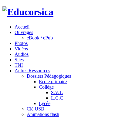
Accueil
Ouvrages
eBook / ePub
Photos
Vidéos
Audios
Sites
TNI
Autres Ressources
Dossiers Pédagogiques
Ecole primaire
Collège
S.V.T.
L.C.C
Lycée
Clé USB
Animations flash