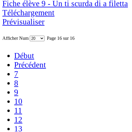
Fiche élève 9 - Un ti scurda di a filetta
Téléchargement
Prévisualiser
Afficher Num
Page 16 sur 16
Début
Précédent
7
8
9
10
11
12
13