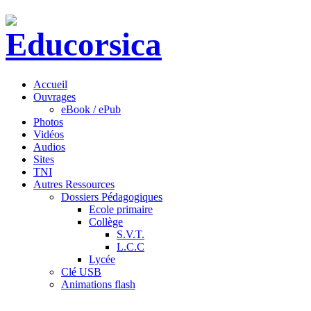
Accueil
Ouvrages
eBook / ePub
Photos
Vidéos
Audios
Sites
TNI
Autres Ressources
Dossiers Pédagogiques
Ecole primaire
Collège
S.V.T.
L.C.C
Lycée
Clé USB
Animations flash