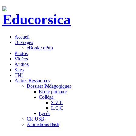
Accueil
Ouvrages
eBook / ePub
Photos
Vidéos
Audios
Sites
TNI
Autres Ressources
Dossiers Pédagogiques
Ecole primaire
Collège
S.V.T.
L.C.C
Lycée
Clé USB
Animations flash