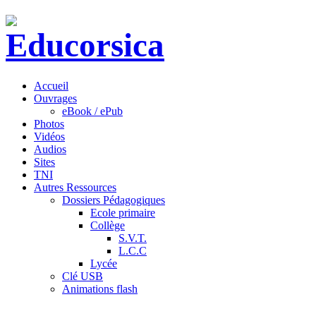
Accueil
Ouvrages
eBook / ePub
Photos
Vidéos
Audios
Sites
TNI
Autres Ressources
Dossiers Pédagogiques
Ecole primaire
Collège
S.V.T.
L.C.C
Lycée
Clé USB
Animations flash