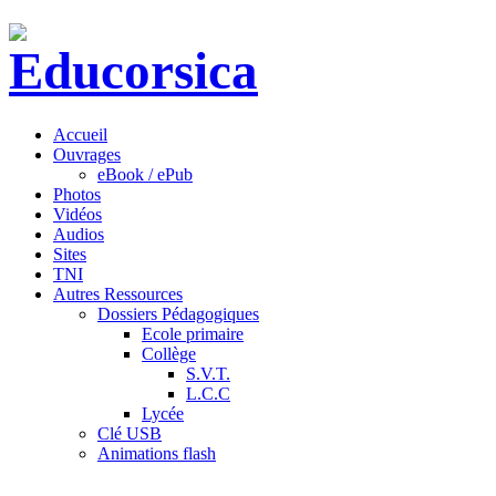
Accueil
Ouvrages
eBook / ePub
Photos
Vidéos
Audios
Sites
TNI
Autres Ressources
Dossiers Pédagogiques
Ecole primaire
Collège
S.V.T.
L.C.C
Lycée
Clé USB
Animations flash